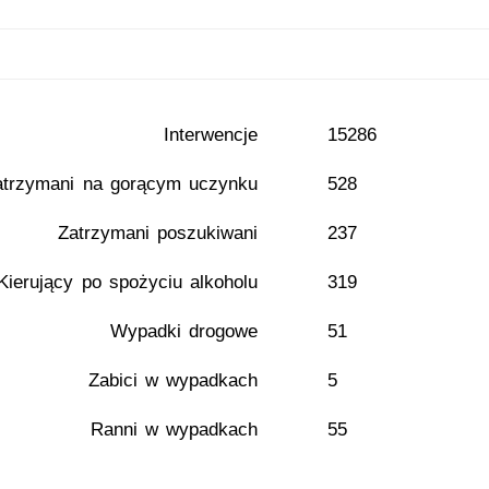
Interwencje
15286
atrzymani na gorącym uczynku
528
Zatrzymani poszukiwani
237
Kierujący po spożyciu alkoholu
319
Wypadki drogowe
51
Zabici w wypadkach
5
Ranni w wypadkach
55