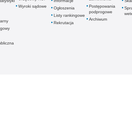
atystyki
Informacje
Skar
Wyroki sądowe
Postępowania
Ogłoszenia
Spr
podprogowe
wet
Listy rankingowe
Archiwum
arny
Rekrutacja
ogowy
ubliczna
znej
Redakcja serwisu
Dostępność
Nota p