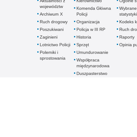
Aktualności z
Kierownictwo
Ogólne st
województw
Komenda Główna
Wybrane
Archiwum X
Policji
statystyki
Ruch drogowy
Organizacja
Kodeks k
Poszukiwani
Policja w III RP
Ruch dr
Zaginieni
Historia
Raporty
Lotnictwo Policji
Sprzęt
Opinia p
Polemiki i
Umundurowanie
sprostowania
Współpraca
międzynarodowa
Duszpasterstwo
Policji Kościoła
Rzymskokatolickiego
Prawosławne
Duszpasterstwo
Policji
Policja
online
Biuletyn Informacji Public