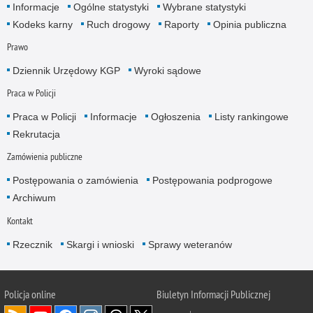
Informacje
Ogólne statystyki
Wybrane statystyki
Kodeks karny
Ruch drogowy
Raporty
Opinia publiczna
Prawo
Dziennik Urzędowy KGP
Wyroki sądowe
Praca w Policji
Praca w Policji
Informacje
Ogłoszenia
Listy rankingowe
Rekrutacja
Zamówienia publiczne
Postępowania o zamówienia
Postępowania podprogowe
Archiwum
Kontakt
Rzecznik
Skargi i wnioski
Sprawy weteranów
Policja
online
Biuletyn Informacji Publicznej