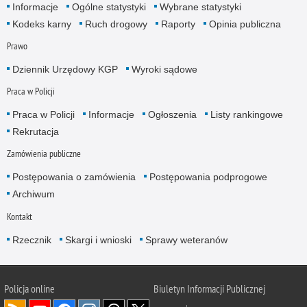
Informacje
Ogólne statystyki
Wybrane statystyki
Kodeks karny
Ruch drogowy
Raporty
Opinia publiczna
Prawo
Dziennik Urzędowy KGP
Wyroki sądowe
Praca w Policji
Praca w Policji
Informacje
Ogłoszenia
Listy rankingowe
Rekrutacja
Zamówienia publiczne
Postępowania o zamówienia
Postępowania podprogowe
Archiwum
Kontakt
Rzecznik
Skargi i wnioski
Sprawy weteranów
Policja
online
Biuletyn Informacji Publicznej