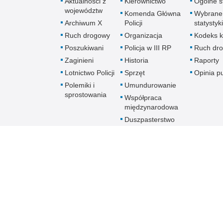
Aktualności z
Kierownictwo
Ogólne st
województw
Komenda Główna
Wybrane
Archiwum X
Policji
statystyki
Ruch drogowy
Organizacja
Kodeks k
Poszukiwani
Policja w III RP
Ruch dr
Zaginieni
Historia
Raporty
Lotnictwo Policji
Sprzęt
Opinia p
Polemiki i
Umundurowanie
sprostowania
Współpraca
międzynarodowa
Duszpasterstwo
Policji Kościoła
Rzymskokatolickiego
Prawosławne
Duszpasterstwo
Policji
Policja
online
Biuletyn Informacji Public