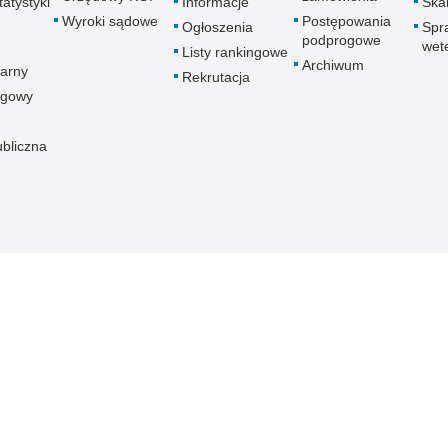
atystyki
Informacje
Skar
Wyroki sądowe
Postępowania
Ogłoszenia
Spr
podprogowe
wet
Listy rankingowe
Archiwum
arny
Rekrutacja
ogowy
ubliczna
znej
Redakcja serwisu
Dostępność
Nota p