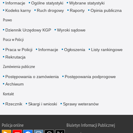
Informacje
Ogólne statystyki
Wybrane statystyki
Kodeks karny
Ruch drogowy
Raporty
Opinia publiczna
Prawo
Dziennik Urzędowy KGP
Wyroki sądowe
Praca w Policji
Praca w Policji
Informacje
Ogłoszenia
Listy rankingowe
Rekrutacja
Zamówienia publiczne
Postępowania o zamówienia
Postępowania podprogowe
Archiwum
Kontakt
Rzecznik
Skargi i wnioski
Sprawy weteranów
Policja
online
Biuletyn Informacji Publicznej