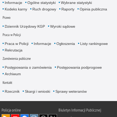
Informacje
Ogólne statystyki
Wybrane statystyki
Kodeks karny
Ruch drogowy
Raporty
Opinia publiczna
Prawo
Dziennik Urzędowy KGP
Wyroki sądowe
Praca w Policji
Praca w Policji
Informacje
Ogłoszenia
Listy rankingowe
Rekrutacja
Zamówienia publiczne
Postępowania o zamówienia
Postępowania podprogowe
Archiwum
Kontakt
Rzecznik
Skargi i wnioski
Sprawy weteranów
Policja
online
Biuletyn Informacji Publicznej