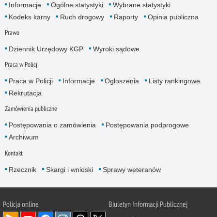
Informacje
Ogólne statystyki
Wybrane statystyki
Kodeks karny
Ruch drogowy
Raporty
Opinia publiczna
Prawo
Dziennik Urzędowy KGP
Wyroki sądowe
Praca w Policji
Praca w Policji
Informacje
Ogłoszenia
Listy rankingowe
Rekrutacja
Zamówienia publiczne
Postępowania o zamówienia
Postępowania podprogowe
Archiwum
Kontakt
Rzecznik
Skargi i wnioski
Sprawy weteranów
Policja
online
Biuletyn Informacji Publicznej