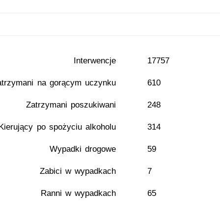
Interwencje
17757
atrzymani na gorącym uczynku
610
Zatrzymani poszukiwani
248
Kierujący po spożyciu alkoholu
314
Wypadki drogowe
59
Zabici w wypadkach
7
Ranni w wypadkach
65