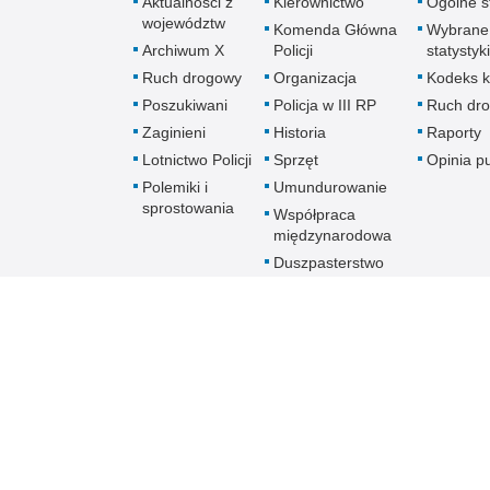
Aktualności z
Kierownictwo
Ogólne st
województw
Komenda Główna
Wybrane
Archiwum X
Policji
statystyki
Ruch drogowy
Organizacja
Kodeks k
Poszukiwani
Policja w III RP
Ruch dr
Zaginieni
Historia
Raporty
Lotnictwo Policji
Sprzęt
Opinia p
Polemiki i
Umundurowanie
sprostowania
Współpraca
międzynarodowa
Duszpasterstwo
Policji Kościoła
Rzymskokatolickiego
Prawosławne
Duszpasterstwo
Policji
Policja
online
Biuletyn Informacji Public