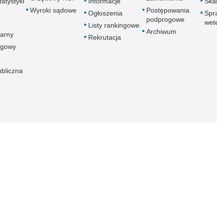
atystyki
Informacje
Skar
Wyroki sądowe
Postępowania
Ogłoszenia
Spr
podprogowe
wet
Listy rankingowe
Archiwum
arny
Rekrutacja
ogowy
ubliczna
znej
Redakcja serwisu
Dostępność
Nota p