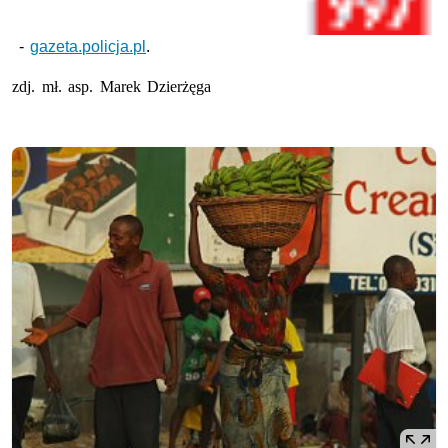
-
gazeta.policja.pl
.
zdj. mł. asp. Marek Dzierżęga