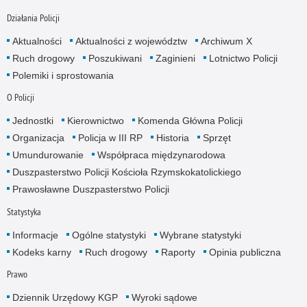
Działania Policji
Aktualności
Aktualności z województw
Archiwum X
Ruch drogowy
Poszukiwani
Zaginieni
Lotnictwo Policji
Polemiki i sprostowania
O Policji
Jednostki
Kierownictwo
Komenda Główna Policji
Organizacja
Policja w III RP
Historia
Sprzęt
Umundurowanie
Współpraca międzynarodowa
Duszpasterstwo Policji Kościoła Rzymskokatolickiego
Prawosławne Duszpasterstwo Policji
Statystyka
Informacje
Ogólne statystyki
Wybrane statystyki
Kodeks karny
Ruch drogowy
Raporty
Opinia publiczna
Prawo
Dziennik Urzędowy KGP
Wyroki sądowe