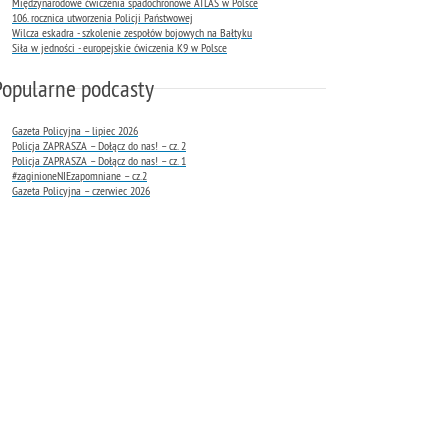
Międzynarodowe ćwiczenia spadochronowe ATLAS w Polsce
106. rocznica utworzenia Policji Państwowej
Wilcza eskadra - szkolenie zespołów bojowych na Bałtyku
Siła w jedności - europejskie ćwiczenia K9 w Polsce
Popularne podcasty
Gazeta Policyjna – lipiec 2026
Policja ZAPRASZA – Dołącz do nas! – cz. 2
Policja ZAPRASZA – Dołącz do nas! – cz. 1
#zaginioneNIEzapomniane – cz.2
Gazeta Policyjna – czerwiec 2026