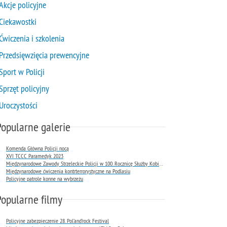
Akcje policyjne
Ciekawostki
Ćwiczenia i szkolenia
Przedsięwzięcia prewencyjne
Sport w Policji
Sprzęt policyjny
Uroczystości
Popularne galerie
Komenda Główna Policji nocą
XVI TCCC Paramedyk 2023
Międzynarodowe Zawody Strzeleckie Policji w 100. Rocznicę Służby Kobiet w Policji
Międzynarodowe ćwiczenia kontrterrorystyczne na Podlasiu
Policyjne patrole konne na wybrzeżu
Popularne filmy
Policyjne zabezpieczenie 28. Pol’and’rock Festival