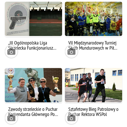
„III Ogólnopolska Liga
VII Międzynarodowy Turniej
Strzelecka Funkcjonariusz…
Służb Mundurowych w Pił…
Zawody strzeleckie o Puchar
Sztafetowy Bieg Patrolowy o
Komendanta Głównego Po…
Puchar Rektora WSPol