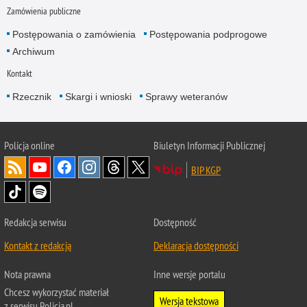
Zamówienia publiczne
Postępowania o zamówienia
Postępowania podprogowe
Archiwum
Kontakt
Rzecznik
Skargi i wnioski
Sprawy weteranów
Policja
online
Biuletyn Informacji Publicznej
BIP KGP
Redakcja serwisu
Dostępność
Kontakt z redakcją
Deklaracja dostępności
Nota prawna
Inne wersje portalu
Chcesz wykorzystać materiał
Wersja tekstowa
z serwisu Policja.pl.