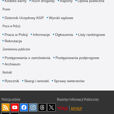
Kodeks karny
Ruch drogowy
Raporty
Opinia publiczna
Prawo
Dziennik Urzędowy KGP
Wyroki sądowe
Praca w Policji
Praca w Policji
Informacje
Ogłoszenia
Listy rankingowe
Rekrutacja
Zamówienia publiczne
Postępowania o zamówienia
Postępowania podprogowe
Archiwum
Kontakt
Rzecznik
Skargi i wnioski
Sprawy weteranów
Policja
online
Biuletyn Informacji Publicznej
BIP KGP