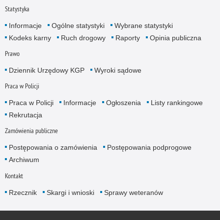
Statystyka
Informacje
Ogólne statystyki
Wybrane statystyki
Kodeks karny
Ruch drogowy
Raporty
Opinia publiczna
Prawo
Dziennik Urzędowy KGP
Wyroki sądowe
Praca w Policji
Praca w Policji
Informacje
Ogłoszenia
Listy rankingowe
Rekrutacja
Zamówienia publiczne
Postępowania o zamówienia
Postępowania podprogowe
Archiwum
Kontakt
Rzecznik
Skargi i wnioski
Sprawy weteranów