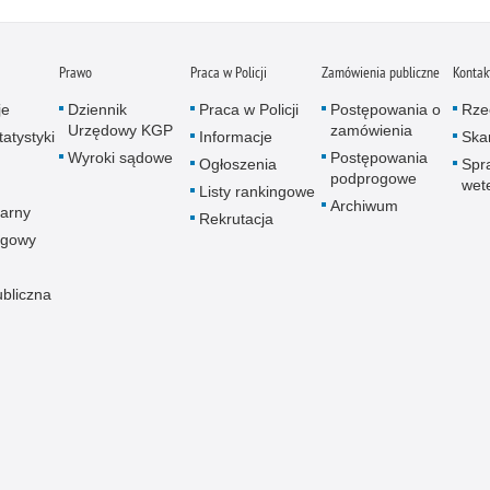
Prawo
Praca w Policji
Zamówienia publiczne
Kontak
je
Dziennik
Praca w Policji
Postępowania o
Rze
Urzędowy KGP
zamówienia
atystyki
Informacje
Skar
Wyroki sądowe
Postępowania
Ogłoszenia
Spr
podprogowe
wet
Listy rankingowe
Archiwum
arny
Rekrutacja
ogowy
ubliczna