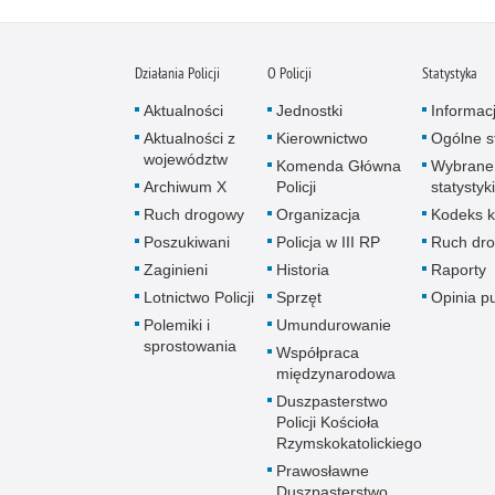
Działania Policji
O Policji
Statystyka
Aktualności
Jednostki
Informac
Aktualności z
Kierownictwo
Ogólne st
województw
Komenda Główna
Wybrane
Archiwum X
Policji
statystyki
Ruch drogowy
Organizacja
Kodeks k
Poszukiwani
Policja w III RP
Ruch dr
Zaginieni
Historia
Raporty
Lotnictwo Policji
Sprzęt
Opinia p
Polemiki i
Umundurowanie
sprostowania
Współpraca
międzynarodowa
Duszpasterstwo
Policji Kościoła
Rzymskokatolickiego
Prawosławne
Duszpasterstwo