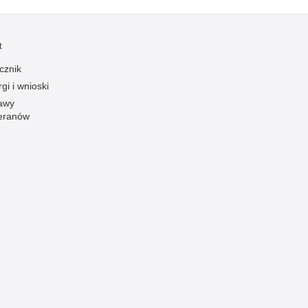
t
cznik
gi i wnioski
awy
eranów