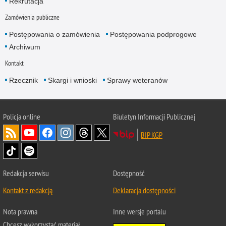
Rekrutacja
Zamówienia publiczne
Postępowania o zamówienia
Postępowania podprogowe
Archiwum
Kontakt
Rzecznik
Skargi i wnioski
Sprawy weteranów
Policja
online
Biuletyn Informacji Publicznej
BIP KGP
Redakcja serwisu
Dostępność
Kontakt z redakcją
Deklaracja dostępności
Nota prawna
Inne wersje portalu
Chcesz wykorzystać materiał