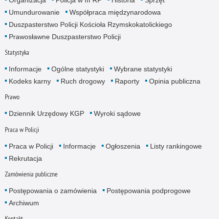
Umundurowanie
Współpraca międzynarodowa
Duszpasterstwo Policji Kościoła Rzymskokatolickiego
Prawosławne Duszpasterstwo Policji
Statystyka
Informacje
Ogólne statystyki
Wybrane statystyki
Kodeks karny
Ruch drogowy
Raporty
Opinia publiczna
Prawo
Dziennik Urzędowy KGP
Wyroki sądowe
Praca w Policji
Praca w Policji
Informacje
Ogłoszenia
Listy rankingowe
Rekrutacja
Zamówienia publiczne
Postępowania o zamówienia
Postępowania podprogowe
Archiwum
Kontakt