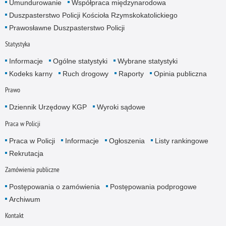
Umundurowanie
Współpraca międzynarodowa
Duszpasterstwo Policji Kościoła Rzymskokatolickiego
Prawosławne Duszpasterstwo Policji
Statystyka
Informacje
Ogólne statystyki
Wybrane statystyki
Kodeks karny
Ruch drogowy
Raporty
Opinia publiczna
Prawo
Dziennik Urzędowy KGP
Wyroki sądowe
Praca w Policji
Praca w Policji
Informacje
Ogłoszenia
Listy rankingowe
Rekrutacja
Zamówienia publiczne
Postępowania o zamówienia
Postępowania podprogowe
Archiwum
Kontakt