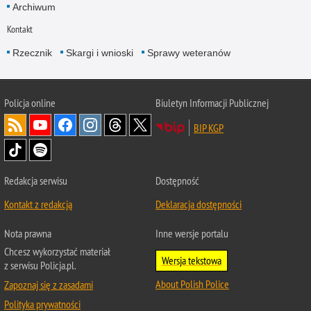
Archiwum
Kontakt
Rzecznik
Skargi i wnioski
Sprawy weteranów
Policja
online
Biuletyn Informacji Publicznej
BIP KGP
Redakcja serwisu
Dostępność
Kontakt z redakcją
Deklaracja dostępności
Nota prawna
Inne wersje portalu
Chcesz wykorzystać materiał
Wersja tekstowa
z serwisu Policja.pl.
About Polish Police
Zapoznaj się z zasadami
Polityka prywatności