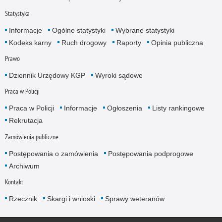
Statystyka
Informacje
Ogólne statystyki
Wybrane statystyki
Kodeks karny
Ruch drogowy
Raporty
Opinia publiczna
Prawo
Dziennik Urzędowy KGP
Wyroki sądowe
Praca w Policji
Praca w Policji
Informacje
Ogłoszenia
Listy rankingowe
Rekrutacja
Zamówienia publiczne
Postępowania o zamówienia
Postępowania podprogowe
Archiwum
Kontakt
Rzecznik
Skargi i wnioski
Sprawy weteranów