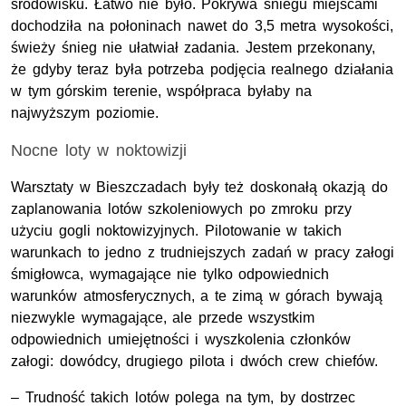
środowisku. Łatwo nie było. Pokrywa śniegu miejscami
dochodziła na połoninach nawet do 3,5 metra wysokości,
świeży śnieg nie ułatwiał zadania. Jestem przekonany,
że gdyby teraz była potrzeba podjęcia realnego działania
w tym górskim terenie, współpraca byłaby na
najwyższym poziomie.
Nocne loty w noktowizji
Warsztaty w Bieszczadach były też doskonałą okazją do
zaplanowania lotów szkoleniowych po zmroku przy
użyciu gogli noktowizyjnych. Pilotowanie w takich
warunkach to jedno z trudniejszych zadań w pracy załogi
śmigłowca, wymagające nie tylko odpowiednich
warunków atmosferycznych, a te zimą w górach bywają
niezwykle wymagające, ale przede wszystkim
odpowiednich umiejętności i wyszkolenia członków
załogi: dowódcy, drugiego pilota i dwóch crew chiefów.
– Trudność takich lotów polega na tym, by dostrzec