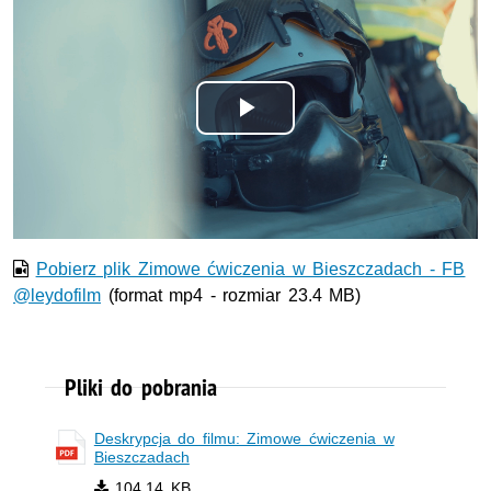
Odtwórz
wideo
Pobierz plik Zimowe ćwiczenia w Bieszczadach - FB
@leydofilm
(format mp4 - rozmiar 23.4 MB)
Pliki do pobrania
Deskrypcja do filmu: Zimowe ćwiczenia w
Bieszczadach
104.14 KB