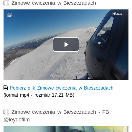
Film
Zimowe ćwiczenia w Bieszczadach
Odtwórz
wideo
Pobierz plik Zimowe ćwiczenia w Bieszczadach
(format mp4 - rozmiar 17.21 MB)
Film
Zimowe ćwiczenia w Bieszczadach - FB
@leydofilm