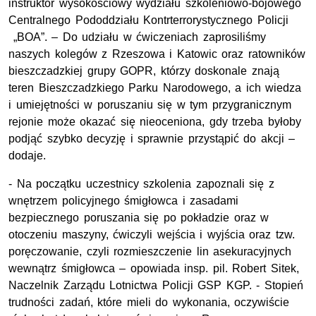
instruktor wysokościowy wydziału szkoleniowo-bojowego
Centralnego Pododdziału Kontrterrorystycznego Policji
„BOA”. – Do udziału w ćwiczeniach zaprosiliśmy
naszych kolegów z Rzeszowa i Katowic oraz ratowników
bieszczadzkiej grupy
GOPR
, którzy doskonale znają
teren Bieszczadzkiego Parku Narodowego, a ich wiedza
i umiejętności w poruszaniu się w tym przygranicznym
rejonie może okazać się nieoceniona, gdy trzeba byłoby
podjąć szybko decyzję i sprawnie przystąpić do akcji –
dodaje.
- Na początku uczestnicy szkolenia zapoznali się z
wnętrzem policyjnego śmigłowca i zasadami
bezpiecznego poruszania się po pokładzie oraz w
otoczeniu maszyny, ćwiczyli wejścia i wyjścia oraz tzw.
poręczowanie, czyli rozmieszczenie lin asekuracyjnych
wewnątrz śmigłowca – opowiada
insp.
pil.
Robert Sitek,
Naczelnik Zarządu Lotnictwa Policji
GSP
KGP
. - Stopień
trudności zadań, które mieli do wykonania, oczywiście