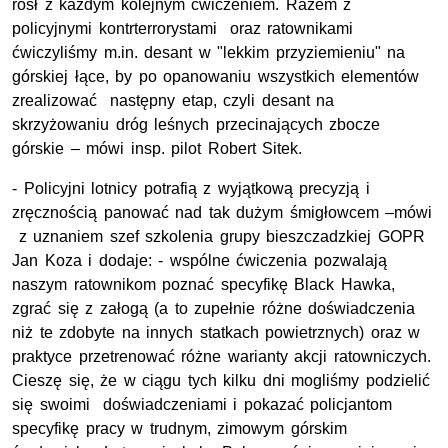
rósł z każdym kolejnym ćwiczeniem. Razem z
policyjnymi kontrterrorystami oraz ratownikami
ćwiczyliśmy m.in. desant w "lekkim przyziemieniu" na
górskiej łące, by po opanowaniu wszystkich elementów
zrealizować następny etap, czyli desant na
skrzyżowaniu dróg leśnych przecinających zbocze
górskie – mówi insp. pilot Robert Sitek.
- Policyjni lotnicy potrafią z wyjątkową precyzją i
zręcznością panować nad tak dużym śmigłowcem –mówi
z uznaniem szef szkolenia grupy bieszczadzkiej GOPR
Jan Koza i dodaje: - wspólne ćwiczenia pozwalają
naszym ratownikom poznać specyfikę
Black
Hawk
a,
zgrać się z załogą (a to zupełnie różne doświadczenia
niż te zdobyte na innych statkach powietrznych) oraz w
praktyce przetrenować różne warianty akcji ratowniczych.
Cieszę się, że w ciągu tych kilku dni mogliśmy podzielić
się swoimi doświadczeniami i pokazać policjantom
specyfikę pracy w trudnym, zimowym górskim