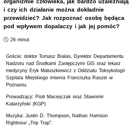
organizmie człowieka, jak bardzo uzależniają
i czy ich działanie można dokładnie
przewidzieć? Jak rozpoznać osobę będąca
pod wpływem dopalaczy i jak jej pomóc?
Czas trwania podcastu:
26 minut
Goście: doktor Tomasz Białas, Dyrektor Departamentu
Nadzoru nad Środkami Zastępczymi GIS oraz lekarz
medycyny Eryk Matuszkiewicz z Oddziału Toksykologii
Szpitala Miejskiego imienia Franciszka Raszei w
Poznaniu.
Prowadzący: Piotr Maciejczak oraz Sławomir
Katarzyński (
KGP
)
Muzyka:
Justin D. Thompson, Nathan Harrison
Rightnour „Trip Trap”
.