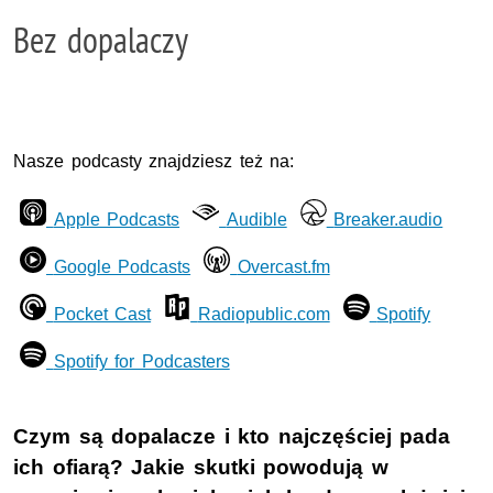
Bez dopalaczy
Nasze podcasty znajdziesz też na:
Apple Podcasts
Audible
Breaker.audio
Google Podcasts
Overcast.fm
Pocket Cast
Radiopublic.com
Spotify
Spotify for Podcasters
Czym są dopalacze i kto najczęściej pada
ich ofiarą? Jakie skutki powodują w