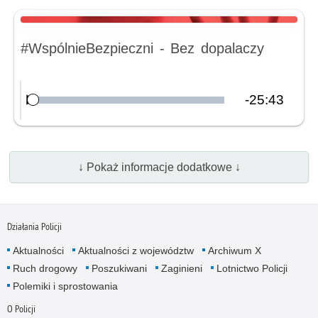
Nagranie audio
#WspólnieBezpieczni - Bez dopalaczy
Pozostały
-
25:43
Załadowany
:
Odtwórz
0.00%
czas
↓ Pokaż informacje dodatkowe ↓
Działania Policji
Aktualności
Aktualności z województw
Archiwum X
Ruch drogowy
Poszukiwani
Zaginieni
Lotnictwo Policji
Polemiki i sprostowania
O Policji