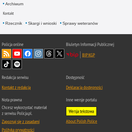
Archiwum
Kontakt
Rzecznik
Skargi i wnioski
Sprawy weteranów
Policja
online
Biuletyn Informacji Publicznej
BIP KGP
Redakcja serwisu
Dostępność
Kontakt z redakcją
Deklaracja dostępności
Nota prawna
Inne wersje portalu
Chcesz wykorzystać materiał
Wersja tekstowa
z serwisu Policja.pl.
About Polish Police
Zapoznaj się z zasadami
Polityka prywatności