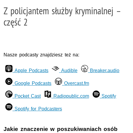
Z policjantem służby kryminalnej –
część 2
Nasze podcasty znajdziesz też na:
Apple Podcasts
Audible
Breaker.audio
Google Podcasts
Overcast.fm
Pocket Cast
Radiopublic.com
Spotify
Spotify for Podcasters
Jakie znaczenie w poszukiwaniach osób