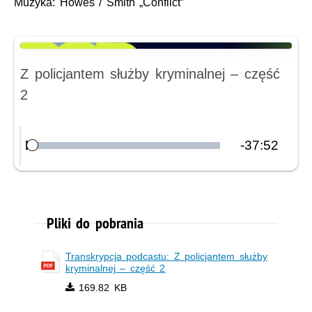
Muzyka:
Howes / Smith „Conflict”
Nagranie audio
Z policjantem służby kryminalnej – część
2
Pozostały
-
37:52
Załadowany
:
Odtwórz
0.00%
czas
Pliki do pobrania
Transkrypcja podcastu: Z policjantem służby
kryminalnej – część 2
169.82 KB