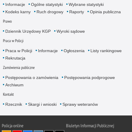
Informacje
Ogólne statystyki
Wybrane statystyki
Kodeks karny
Ruch drogowy
Raporty
Opinia publiczna
Prawo
Dziennik Urzędowy KGP
Wyroki sądowe
Praca w Policji
Praca w Policji
Informacje
Ogłoszenia
Listy rankingowe
Rekrutacja
Zamówienia publiczne
Postępowania o zamówienia
Postępowania podprogowe
Archiwum
Kontakt
Rzecznik
Skargi i wnioski
Sprawy weteranów
Policja
online
Biuletyn Informacji Publicznej