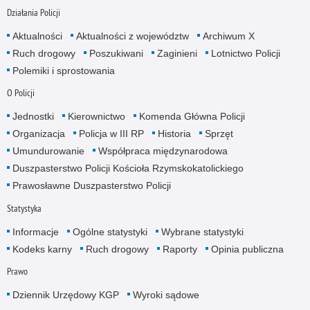
Działania Policji
Aktualności
Aktualności z województw
Archiwum X
Ruch drogowy
Poszukiwani
Zaginieni
Lotnictwo Policji
Polemiki i sprostowania
O Policji
Jednostki
Kierownictwo
Komenda Główna Policji
Organizacja
Policja w III RP
Historia
Sprzęt
Umundurowanie
Współpraca międzynarodowa
Duszpasterstwo Policji Kościoła Rzymskokatolickiego
Prawosławne Duszpasterstwo Policji
Statystyka
Informacje
Ogólne statystyki
Wybrane statystyki
Kodeks karny
Ruch drogowy
Raporty
Opinia publiczna
Prawo
Dziennik Urzędowy KGP
Wyroki sądowe