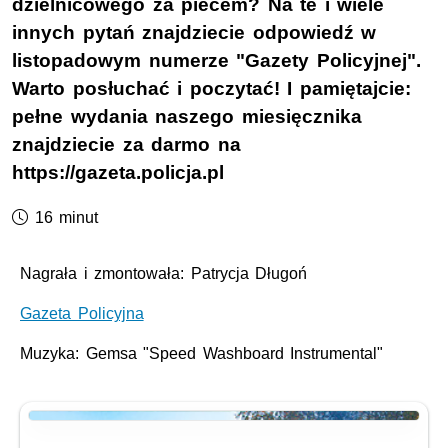
dzielnicowego za piecem? Na te i wiele
innych pytań znajdziecie odpowiedź w
listopadowym numerze "Gazety Policyjnej".
Warto posłuchać i poczytać! I pamiętajcie:
pełne wydania naszego miesięcznika
znajdziecie za darmo na
https://gazeta.policja.pl
Czas trwania podcastu:
16 minut
Nagrała i zmontowała: Patrycja Długoń
⁠⁠⁠⁠⁠Gazeta Policyjna⁠⁠⁠⁠⁠
Muzyka:
Gemsa
"
Speed Washboard Instrumental
"