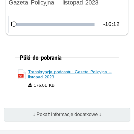
Nagranie audio
Gazeta Policyjna – listopad 2023
Pozostały
-
16:12
Załadowany
:
Odtwórz
1.53%
czas
Pliki do pobrania
Transkrypcja podcastu: Gazeta Policyjna –
listopad 2023
176.01 KB
↓ Pokaż informacje dodatkowe ↓