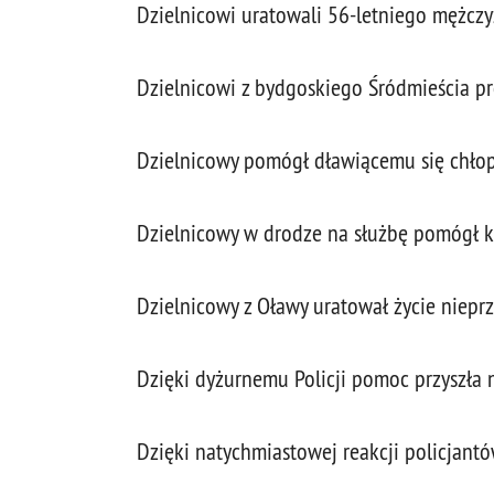
Dzielnicowi uratowali 56-letniego mężcz
Dzielnicowi z bydgoskiego Śródmieścia pr
Dzielnicowy pomógł dławiącemu się chło
Dzielnicowy w drodze na służbę pomógł kob
Dzielnicowy z Oławy uratował życie niep
Dzięki dyżurnemu Policji pomoc przyszła 
Dzięki natychmiastowej reakcji policjantów