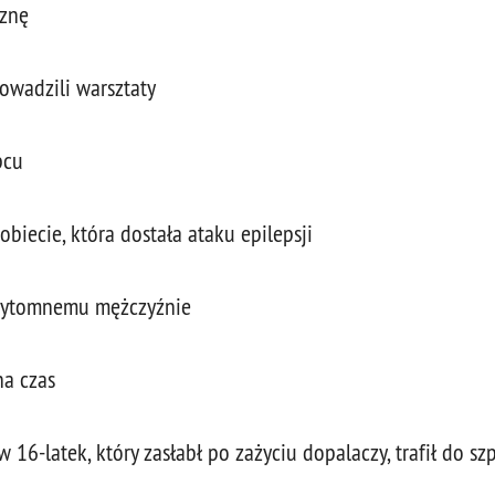
yznę
owadzili warsztaty
pcu
iecie, która dostała ataku epilepsji
rzytomnemu mężczyźnie
na czas
 16-latek, który zasłabł po zażyciu dopalaczy, trafił do szp