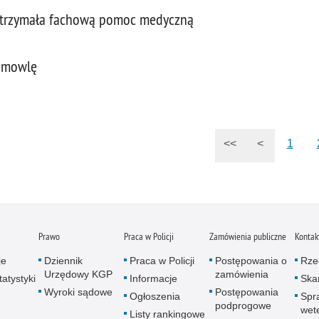
a otrzymała fachową pomoc medyczną
iemowlę
<<
<
1
Prawo
Praca w Policji
Zamówienia publiczne
Kontak
je
Dziennik
Praca w Policji
Postępowania o
Rze
Urzędowy KGP
zamówienia
atystyki
Informacje
Skar
Wyroki sądowe
Postępowania
Ogłoszenia
Spr
podprogowe
wet
Listy rankingowe