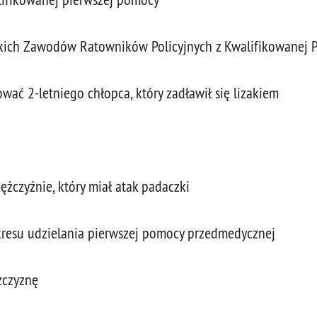
skich Zawodów Ratowników Policyjnych z Kwalifikowanej 
ać 2-letniego chłopca, który zadławił się lizakiem
żczyźnie, który miał atak padaczki
akresu udzielania pierwszej pomocy przedmedycznej
żczyznę