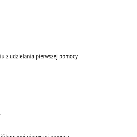
niu z udzielania pierwszej pomocy
"
alifikowanej pierwszej pomocy