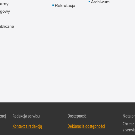
Archiwum
arny
Rekrutacja
ogowy
ubliczna
znej
Redakcja serwisu
Dostępność
Nota p
Chcesz 
Kontakt z redakcją
Deklaracja dostępności
z serwis