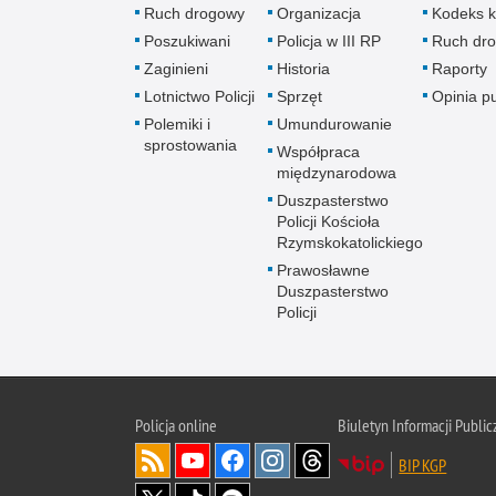
Ruch drogowy
Organizacja
Kodeks k
Poszukiwani
Policja w III RP
Ruch dr
Zaginieni
Historia
Raporty
Lotnictwo Policji
Sprzęt
Opinia p
Polemiki i
Umundurowanie
sprostowania
Współpraca
międzynarodowa
Duszpasterstwo
Policji Kościoła
Rzymskokatolickiego
Prawosławne
Duszpasterstwo
Policji
Policja
online
Biuletyn Informacji Public
BIP KGP