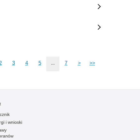
2
3
4
5
...
7
>
>>
t
cznik
gi i wnioski
awy
eranów