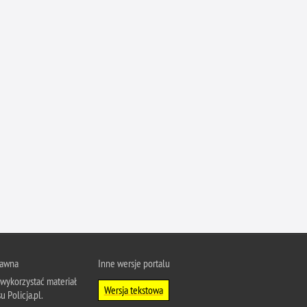
rawna
Inne wersje portalu
wykorzystać materiał
Wersja tekstowa
u Policja.pl.