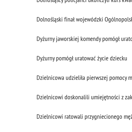
Dolnośląski finał wojewódzki Ogólnopol
Dyżurny jaworskiej komendy pomógł uratow
Dyżurny pomógł uratować życie dziecku
Dzielnicowa udzieliła pierwszej pomocy mę
Dzielnicowi doskonalili umiejętności z z
Dzielnicowi ratowali przygniecionego mę