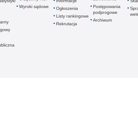
atystyki
Informacje
Skar
Wyroki sądowe
Postępowania
Ogłoszenia
Spr
podprogowe
wet
Listy rankingowe
Archiwum
arny
Rekrutacja
ogowy
ubliczna
znej
Redakcja serwisu
Dostępność
Nota p