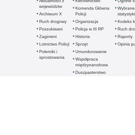
Aktualności z
Kierownictwo
Ogólne st
województw
Komenda Główna
Wybrane
Archiwum X
Policji
statystyki
Ruch drogowy
Organizacja
Kodeks k
Poszukiwani
Policja w III RP
Ruch dr
Zaginieni
Historia
Raporty
Lotnictwo Policji
Sprzęt
Opinia p
Polemiki i
Umundurowanie
sprostowania
Współpraca
międzynarodowa
Duszpasterstwo
Policji Kościoła
Rzymskokatolickiego
Prawosławne
Duszpasterstwo
Policji
Policja
online
Biuletyn Informacji Public