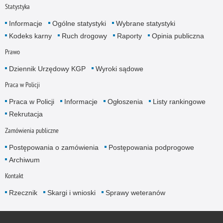
Statystyka
Informacje
Ogólne statystyki
Wybrane statystyki
Kodeks karny
Ruch drogowy
Raporty
Opinia publiczna
Prawo
Dziennik Urzędowy KGP
Wyroki sądowe
Praca w Policji
Praca w Policji
Informacje
Ogłoszenia
Listy rankingowe
Rekrutacja
Zamówienia publiczne
Postępowania o zamówienia
Postępowania podprogowe
Archiwum
Kontakt
Rzecznik
Skargi i wnioski
Sprawy weteranów