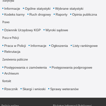
Statystyka
Informacje
Ogólne statystyki
Wybrane statystyki
Kodeks karny
Ruch drogowy
Raporty
Opinia publiczna
Prawo
Dziennik Urzędowy KGP
Wyroki sądowe
Praca w Policji
Praca w Policji
Informacje
Ogłoszenia
Listy rankingowe
Rekrutacja
Zamówienia publiczne
Postępowania o zamówienia
Postępowania podprogowe
Archiwum
Kontakt
Rzecznik
Skargi i wnioski
Sprawy weteranów
Policja
online
Biuletyn Informacji Publicznej