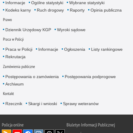
Informacje
Ogólne statystyki
Wybrane statystyki
Kodeks karny
Ruch drogowy
Raporty
Opinia publiczna
Prawo
Dziennik Urzędowy KGP
Wyroki sądowe
Praca w Policji
Praca w Policji
Informacje
Ogłoszenia
Listy rankingowe
Rekrutacja
Zamówienia publiczne
Postępowania o zamówienia
Postępowania podprogowe
Archiwum
Kontakt
Rzecznik
Skargi i wnioski
Sprawy weteranów
Policja
online
Biuletyn Informacji Publicznej