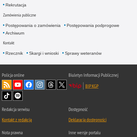
Rekrutacja
Zamówienia publiczne
Postępowania o zamówienia
Postępowania podprogowe
Archiwum
Kontakt
Rzecznik
Skargi i wnioski
Sprawy weteranów
Policja
online
Biuletyn Informacji Publicznej
BIP KGP
Redakcja serwisu
Dostępność
Kontakt z redakcją
Deklaracja dostępności
Nota prawna
Inne wersje portalu