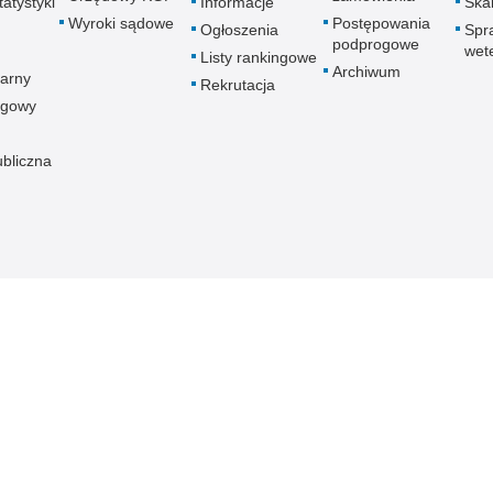
atystyki
Informacje
Skar
Wyroki sądowe
Postępowania
Ogłoszenia
Spr
podprogowe
wet
Listy rankingowe
Archiwum
arny
Rekrutacja
ogowy
ubliczna
znej
Redakcja serwisu
Dostępność
Nota p