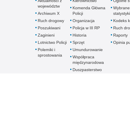
Aktualności z
Kierownictwo
Ogólne st
województw
Komenda Główna
Wybrane
Archiwum X
Policji
statystyki
Ruch drogowy
Organizacja
Kodeks k
Poszukiwani
Policja w III RP
Ruch dr
Zaginieni
Historia
Raporty
Lotnictwo Policji
Sprzęt
Opinia p
Polemiki i
Umundurowanie
sprostowania
Współpraca
międzynarodowa
Duszpasterstwo
Policji Kościoła
Rzymskokatolickiego
Prawosławne
Duszpasterstwo
Policji
Policja
online
Biuletyn Informacji Public