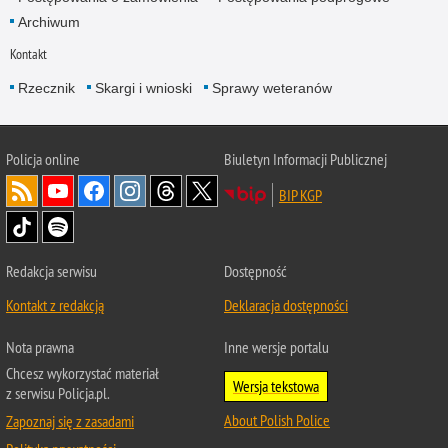
Archiwum
Kontakt
Rzecznik
Skargi i wnioski
Sprawy weteranów
Policja
online
Biuletyn Informacji Publicznej
BIP KGP
Redakcja serwisu
Dostępność
Kontakt z redakcją
Deklaracja dostępności
Nota prawna
Inne wersje portalu
Chcesz wykorzystać materiał
Wersja tekstowa
z serwisu Policja.pl.
About Polish Police
Zapoznaj się z zasadami