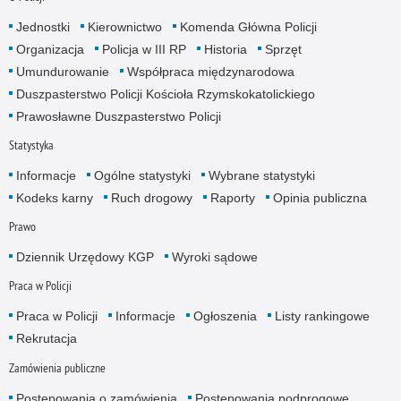
Jednostki
Kierownictwo
Komenda Główna Policji
Organizacja
Policja w III RP
Historia
Sprzęt
Umundurowanie
Współpraca międzynarodowa
Duszpasterstwo Policji Kościoła Rzymskokatolickiego
Prawosławne Duszpasterstwo Policji
Statystyka
Informacje
Ogólne statystyki
Wybrane statystyki
Kodeks karny
Ruch drogowy
Raporty
Opinia publiczna
Prawo
Dziennik Urzędowy KGP
Wyroki sądowe
Praca w Policji
Praca w Policji
Informacje
Ogłoszenia
Listy rankingowe
Rekrutacja
Zamówienia publiczne
Postępowania o zamówienia
Postępowania podprogowe