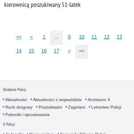
kierownicą poszukiwany 51-latek
<<
<
1
...
9
10
11
12
13
14
15
16
17
>
>>
Działania Policji
Aktualności
Aktualności z województw
Archiwum X
Ruch drogowy
Poszukiwani
Zaginieni
Lotnictwo Policji
Polemiki i sprostowania
O Policji