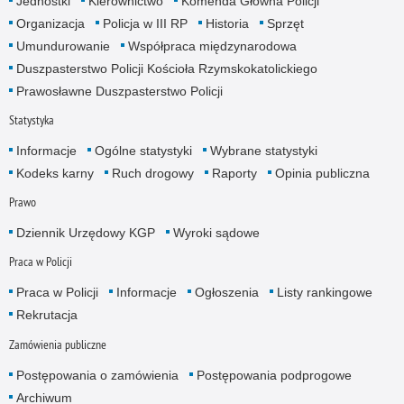
Jednostki
Kierownictwo
Komenda Główna Policji
Organizacja
Policja w III RP
Historia
Sprzęt
Umundurowanie
Współpraca międzynarodowa
Duszpasterstwo Policji Kościoła Rzymskokatolickiego
Prawosławne Duszpasterstwo Policji
Statystyka
Informacje
Ogólne statystyki
Wybrane statystyki
Kodeks karny
Ruch drogowy
Raporty
Opinia publiczna
Prawo
Dziennik Urzędowy KGP
Wyroki sądowe
Praca w Policji
Praca w Policji
Informacje
Ogłoszenia
Listy rankingowe
Rekrutacja
Zamówienia publiczne
Postępowania o zamówienia
Postępowania podprogowe
Archiwum