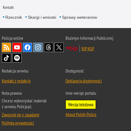
Kontakt
Rzecznik
Skargi i wnioski
Sprawy weteranów
Policja
online
Biuletyn Informacji Publicznej
BIP KGP
Redakcja serwisu
Dostępność
Kontakt z redakcją
Deklaracja dostępności
Nota prawna
Inne wersje portalu
Chcesz wykorzystać materiał
Wersja tekstowa
z serwisu Policja.pl.
About Polish Police
Zapoznaj się z zasadami
Polityka prywatności