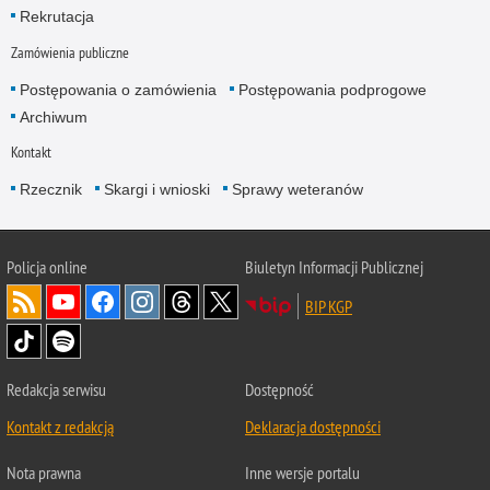
Rekrutacja
Zamówienia publiczne
Postępowania o zamówienia
Postępowania podprogowe
Archiwum
Kontakt
Rzecznik
Skargi i wnioski
Sprawy weteranów
Policja
online
Biuletyn Informacji Publicznej
BIP KGP
Redakcja serwisu
Dostępność
Kontakt z redakcją
Deklaracja dostępności
Nota prawna
Inne wersje portalu