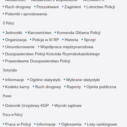
Ruch drogowy
Poszukiwani
Zaginieni
Lotnictwo Policji
Polemiki i sprostowania
O Policji
Jednostki
Kierownictwo
Komenda Główna Policji
Organizacja
Policja w III RP
Historia
Sprzęt
Umundurowanie
Współpraca międzynarodowa
Duszpasterstwo Policji Kościoła Rzymskokatolickiego
Prawosławne Duszpasterstwo Policji
Statystyka
Informacje
Ogólne statystyki
Wybrane statystyki
Kodeks karny
Ruch drogowy
Raporty
Opinia publiczna
Prawo
Dziennik Urzędowy KGP
Wyroki sądowe
Praca w Policji
Praca w Policji
Informacje
Ogłoszenia
Listy rankingowe