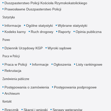
Duszpasterstwo Policji Kościoła Rzymskokatolickiego
Prawosławne Duszpasterstwo Policji
Statystyka
Informacje
Ogólne statystyki
Wybrane statystyki
Kodeks karny
Ruch drogowy
Raporty
Opinia publiczna
Prawo
Dziennik Urzędowy KGP
Wyroki sądowe
Praca w Policji
Praca w Policji
Informacje
Ogłoszenia
Listy rankingowe
Rekrutacja
Zamówienia publiczne
Postępowania o zamówienia
Postępowania podprogowe
Archiwum
Kontakt
Rzecznik
Skargi i wnioski
Sprawy weteranów