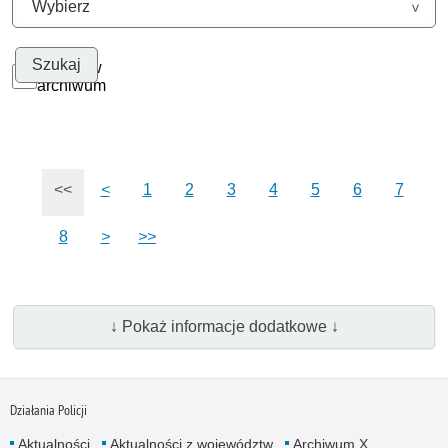
Szukaj w
archiwum
<<
<
1
2
3
4
5
6
7
8
>
>>
↓ Pokaż informacje dodatkowe ↓
Działania Policji
Aktualności
Aktualności z województw
Archiwum X