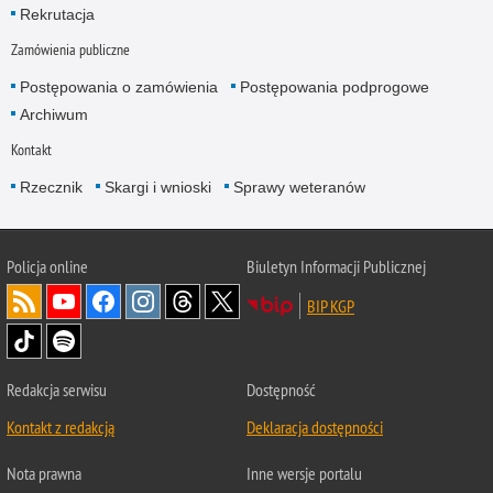
Rekrutacja
Zamówienia publiczne
Postępowania o zamówienia
Postępowania podprogowe
Archiwum
Kontakt
Rzecznik
Skargi i wnioski
Sprawy weteranów
Policja
online
Biuletyn Informacji Publicznej
BIP KGP
Redakcja serwisu
Dostępność
Kontakt z redakcją
Deklaracja dostępności
Nota prawna
Inne wersje portalu