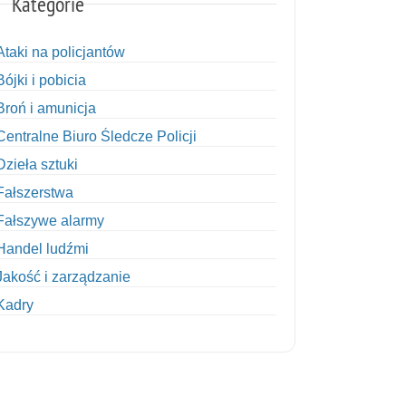
Kategorie
Ataki na policjantów
Bójki i pobicia
Broń i amunicja
Centralne Biuro Śledcze Policji
Dzieła sztuki
Fałszerstwa
Fałszywe alarmy
Handel ludźmi
Jakość i zarządzanie
Kadry
Kobiety w Policji
Korupcja
Kradzież