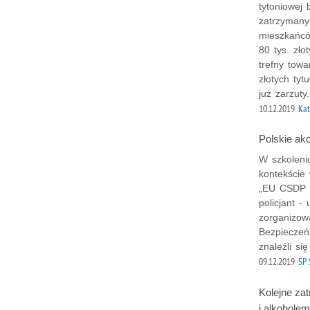
tytoniowej
zatrzymany
mieszkańcó
80 tys. zł
trefny towa
złotych ty
już zarzuty
10.12.2019
Kat
Polskie akc
W szkoleni
kontekście 
„EU CSDP P
policjant -
zorganizow
Bezpieczeń
znaleźli się
09.12.2019
SP 
Kolejne za
i alkoholem