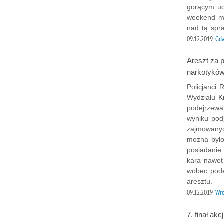
gorącym uc
weekend mę
nad tą spr
09.12.2019
Gd
Areszt za 
narkotykó
Policjanci
Wydziału K
podejrzewa
wyniku pod
zajmowanyc
można było
posiadanie
kara nawet
wobec pode
aresztu.
09.12.2019
Wr
7. finał ak