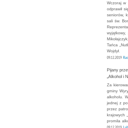
Wczoraj w 
odprawił s
seniorów, k
sali św. Bo
Reprezenta
wyjątkowy,
Mikołajczyk
Tańca „Nut
Wojdył.
09.12.2019
Ra
Pijany prz
„Alkohol i 
Za kierowa
gminy Wyry
alkoholu. 
jednej z p
przez patro
krajowych „
promila al
09.12.2019
Lub