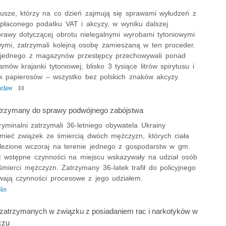
iusze, którzy na co dzień zajmują się sprawami wyłudzeń z
zapłaconego podatku VAT i akcyzy, w wyniku dalszej
sprawy dotyczącej obrotu nielegalnymi wyrobami tytoniowymi
owymi, zatrzymali kolejną osobę zamieszaną w ten proceder.
 jednego z magazynów przestępcy przechowywali ponad
amów krajanki tytoniowej, blisko 3 tysiące litrów spirytusu i
k papierosów – wszystko bez polskich znaków akcyzy.
ocław
atrzymany do sprawy podwójnego zabójstwa
yminalni zatrzymali 36-letniego obywatela Ukrainy
ieć związek ze śmiercią dwóch mężczyzn, których ciała
alezione wczoraj na terenie jednego z gospodarstw w gm.
ż wstępne czynności na miejscu wskazywały na udział osób
śmierci mężczyzn. Zatrzymany 36-latek trafił do policyjnego
rwają czynności procesowe z jego udziałem.
lin
 zatrzymanych w związku z posiadaniem rac i narkotyków w
czu