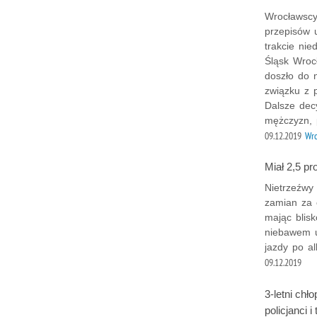
Wrocławscy
przepisów 
trakcie ni
Śląsk Wroc
doszło do 
związku z 
Dalsze dec
mężczyzn, 
09.12.2019
Wr
Miał 2,5 pr
Nietrzeźwy
zamian za 
mając blisk
niebawem u
jazdy po al
09.12.2019
3-letni chł
policjanci i 