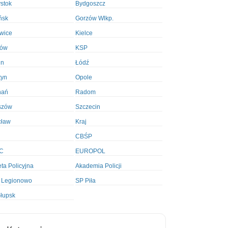
ystok
Bydgoszcz
ńsk
Gorzów Wlkp.
wice
Kielce
ków
KSP
in
Łódź
tyn
Opole
nań
Radom
szów
Szczecin
cław
Kraj
CBŚP
C
EUROPOL
ta Policyjna
Akademia Policji
 Legionowo
SP Piła
łupsk