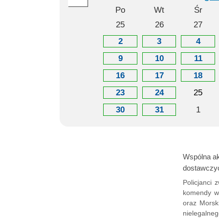
Po
Wt
Śr
25
26
27
2
3
4
9
10
11
16
17
18
23
24
25
30
31
1
Wspólna ak
dostawczy
Policjanci 
komendy wo
oraz Morsk
nielegalneg