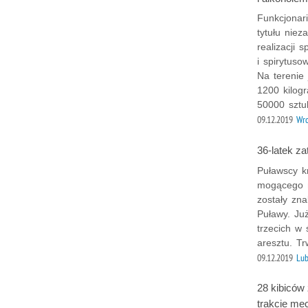
Funkcjonar
tytułu nie
realizacji 
i spirytus
Na terenie
1200 kilogr
50000 sztu
09.12.2019
Wr
36-latek z
Puławscy kr
mogącego m
zostały zn
Puławy. Ju
trzecich w 
aresztu. T
09.12.2019
Lub
28 kibiców
trakcie me