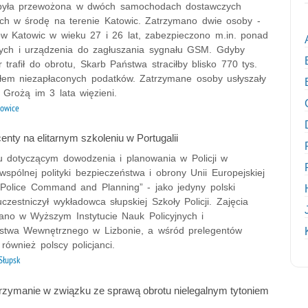
 była przewożona w dwóch samochodach dostawczych
ch w środę na terenie Katowic. Zatrzymano dwie osoby -
w Katowic w wieku 27 i 26 lat, zabezpieczono m.in. ponad
otych i urządzenia do zagłuszania sygnału GSM. Gdyby
r trafił do obrotu, Skarb Państwa straciłby blisko 770 tys.
tułem niezapłaconych podatków. Zatrzymane osoby usłyszały
. Grożą im 3 lata więzieni.
owice
enty na elitarnym szkoleniu w Portugalii
u dotyczącym dowodzenia i planowania w Policji w
wspólnej polityki bezpieczeństwa i obrony Unii Europejskiej
olice Command and Planning” - jako jedyny polski
 uczestniczył wykładowca słupskiej Szkoły Policji. Zajęcia
ano w Wyższym Instytucie Nauk Policyjnych i
stwa Wewnętrznego w Lizbonie, a wśród prelegentów
 również polscy policjanci.
Słupsk
trzymanie w związku ze sprawą obrotu nielegalnym tytoniem