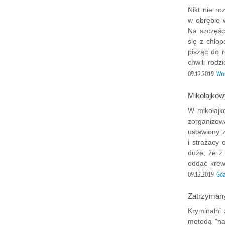
Nikt nie ro
w obrębie 
Na szczęści
się z chłop
pisząc do 
chwili rodz
09.12.2019
Wr
Mikołajkow
W mikołajk
zorganizow
ustawiony 
i strażacy 
duże, że z
oddać krew
09.12.2019
Gd
Zatrzymany
Kryminalni
metodą "na 