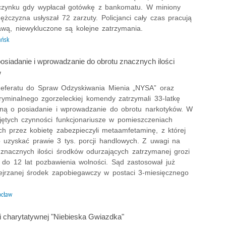
zynku gdy wypłacał gotówkę z bankomatu. W miniony
żczyzna usłyszał 72 zarzuty. Policjanci cały czas pracują
awą, niewykluczone są kolejne zatrzymania.
ańsk
posiadanie i wprowadzanie do obrotu znacznych ilości
w
 Referatu do Spraw Odzyskiwania Mienia „NYSA” oraz
ryminalnego zgorzeleckiej komendy zatrzymali 33-latkę
ną o posiadanie i wprowadzanie do obrotu narkotyków. W
jętych czynności funkcjonariusze w pomieszczeniach
h przez kobietę zabezpieczyli metaamfetaminę, z której
 uzyskać prawie 3 tys. porcji handlowych. Z uwagi na
 znacznych ilości środków odurzających zatrzymanej grozi
 do 12 lat pozbawienia wolności. Sąd zastosował już
jrzanej środek zapobiegawczy w postaci 3-miesięcznego
ocław
cji charytatywnej "Niebieska Gwiazdka"