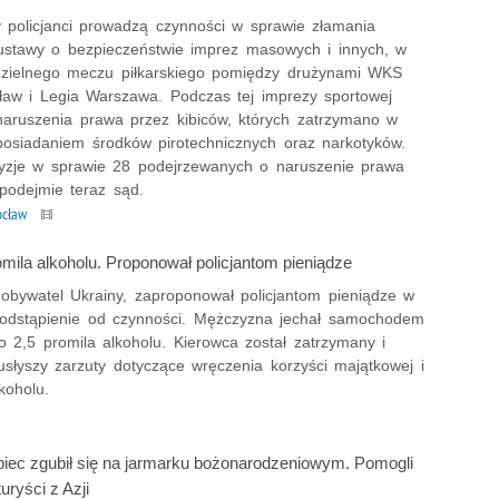
 policjanci prowadzą czynności w sprawie złamania
ustawy o bezpieczeństwie imprez masowych i innych, w
edzielnego meczu piłkarskiego pomiędzy drużynami WKS
ław i Legia Warszawa. Podczas tej imprezy sportowej
naruszenia prawa przez kibiców, których zatrzymano w
posiadaniem środków pirotechnicznych oraz narkotyków.
yzje w sprawie 28 podejrzewanych o naruszenie prawa
podejmie teraz sąd.
ocław
omila alkoholu. Proponował policjantom pieniądze
 obywatel Ukrainy, zaproponował policjantom pieniądze w
odstąpienie od czynności. Mężczyzna jechał samochodem
o 2,5 promila alkoholu. Kierowca został zatrzymany i
słyszy zarzuty dotyczące wręczenia korzyści majątkowej i
koholu.
opiec zgubił się na jarmarku bożonarodzeniowym. Pomogli
turyści z Azji