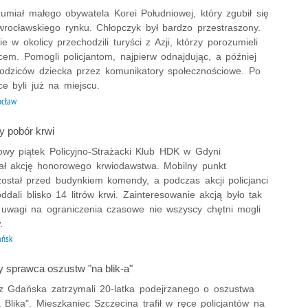
zumiał małego obywatela Korei Południowej, który zgubił się
wrocławskiego rynku. Chłopczyk był bardzo przestraszony.
e w okolicy przechodzili turyści z Azji, którzy porozumieli
cem. Pomogli policjantom, najpierw odnajdując, a później
rodziców dziecka przez komunikatory społecznościowe. Po
ice byli już na miejscu.
ocław
y pobór krwi
owy piątek Policyjno-Strażacki Klub HDK w Gdyni
ał akcję honorowego krwiodawstwa. Mobilny punkt
został przed budynkiem komendy, a podczas akcji policjanci
oddali blisko 14 litrów krwi. Zainteresowanie akcją było tak
 uwagi na ograniczenia czasowe nie wszyscy chętni mogli
.
ańsk
 sprawca oszustw "na blik-a"
 z Gdańska zatrzymali 20-latka podejrzanego o oszustwa
Blika". Mieszkaniec Szczecina trafił w ręce policjantów na