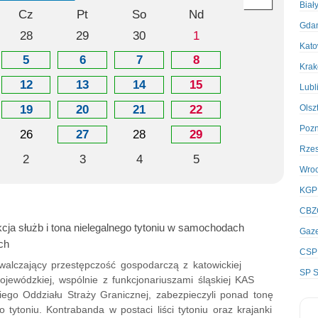
Biał
Cz
Pt
So
Nd
Gda
28
29
30
1
Kato
5
6
7
8
Kra
12
13
14
15
Lubl
19
20
21
22
Olsz
Poz
26
27
28
29
Rze
2
3
4
5
Wro
KGP
CBZ
cja służb i tona nielegalnego tytoniu w samochodach
Gaze
ch
CSP
zwalczający przestępczość gospodarczą z katowickiej
SP S
jewódzkiej, wspólnie z funkcjonariuszami śląskiej KAS
iego Oddziału Straży Granicznej, zabezpieczyli ponad tonę
o tytoniu. Kontrabanda w postaci liści tytoniu oraz krajanki