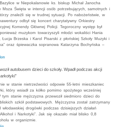
Bazylice w Niepokalanowie ks. biskup Michał Janocha
ię Msza Święta w intencji osób potrzebujących, samotnych i
tórzy znaleźli się w trudnej sytuacji. Po nabożeństwie, w
nawentury odbył się koncert charytatywny Orkiestry
cyjnej Komendy Głównej Policji. Tegoroczny występ był
 ponieważ muzykom towarzyszyli młodzi wokaliści Hania
, Łucja Brzeska i Karol Pisarski z płońskiej Szkoły Muzyki i
ka” oraz śpiewaczka sopranowa Katarzyna Bochyńska –
dom
ewoził autobusem dzieci do szkoły. Wpadł podczas akcji
Narkotyki”
nie w stanie nietrzeźwości odpowie 55-letni mieszkaniec
ki, który wsiadł za kółko pomimo spożytego wcześniej
W tym stanie mężczyzna przewoził siedmioro dzieci do
obliskich szkół podstawowych. Mężczyzna został zatrzymany
l włodawskiej drogówki podczas dzisiejszych działań
Alkohol i Narkotyki”. Jak się okazało miał blisko 0,8
koholu w organizmie.
lin