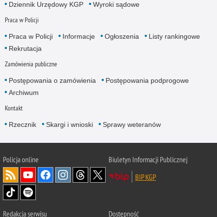
Dziennik Urzędowy KGP
Wyroki sądowe
Praca w Policji
Praca w Policji
Informacje
Ogłoszenia
Listy rankingowe
Rekrutacja
Zamówienia publiczne
Postępowania o zamówienia
Postępowania podprogowe
Archiwum
Kontakt
Rzecznik
Skargi i wnioski
Sprawy weteranów
Policja
online
Biuletyn Informacji Publicznej
BIP KGP
Redakcja serwisu
Dostępność