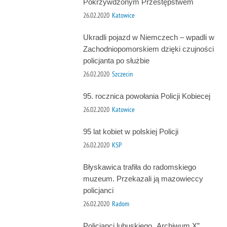
Pokrzywdzonym Przestępstwem
26.02.2020
Katowice
Ukradli pojazd w Niemczech – wpadli w
Zachodniopomorskiem dzięki czujności
policjanta po służbie
26.02.2020
Szczecin
95. rocznica powołania Policji Kobiecej
26.02.2020
Katowice
95 lat kobiet w polskiej Policji
26.02.2020
KSP
Błyskawica trafiła do radomskiego
muzeum. Przekazali ją mazowieccy
policjanci
26.02.2020
Radom
Policjanci lubuskiego „Archiwum X”