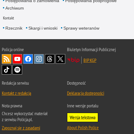
Postępowania o zamówienia
Postępowania podprogowe
Archiwum
Kontakt
Rzecznik
Skargi i wnioski
Sprawy weteranów
Policja
online
Biuletyn Informacji Publicznej
BIP KGP
Redakcja serwisu
Dostępność
Kontakt z redakcją
Deklaracja dostępności
Nota prawna
Inne wersje portalu
Chcesz wykorzystać materiał
Wersja tekstowa
z serwisu Policja.pl.
About Polish Police
Zapoznaj się z zasadami