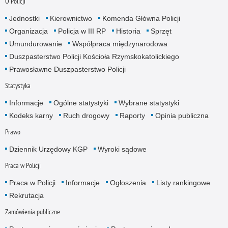
O Policji
Jednostki
Kierownictwo
Komenda Główna Policji
Organizacja
Policja w III RP
Historia
Sprzęt
Umundurowanie
Współpraca międzynarodowa
Duszpasterstwo Policji Kościoła Rzymskokatolickiego
Prawosławne Duszpasterstwo Policji
Statystyka
Informacje
Ogólne statystyki
Wybrane statystyki
Kodeks karny
Ruch drogowy
Raporty
Opinia publiczna
Prawo
Dziennik Urzędowy KGP
Wyroki sądowe
Praca w Policji
Praca w Policji
Informacje
Ogłoszenia
Listy rankingowe
Rekrutacja
Zamówienia publiczne