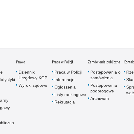
Prawo
Praca w Policji
Zamówienia publiczne
Kontak
je
Dziennik
Praca w Policji
Postępowania o
Rze
Urzędowy KGP
zamówienia
atystyki
Informacje
Skar
Wyroki sądowe
Postępowania
Ogłoszenia
Spr
podprogowe
wet
Listy rankingowe
Archiwum
arny
Rekrutacja
ogowy
ubliczna