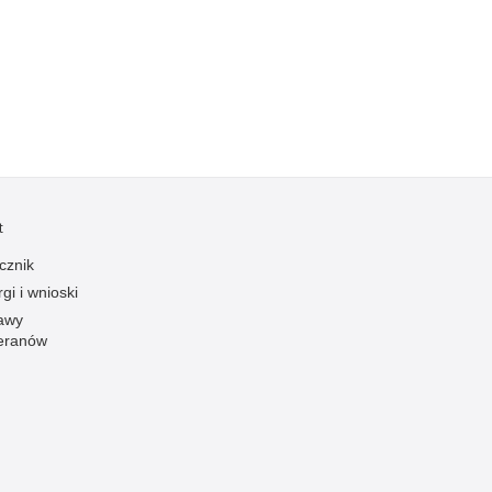
t
cznik
gi i wnioski
awy
eranów