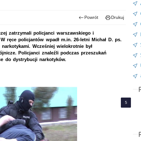
Powrót
Drukuj
ej zatrzymali policjanci warszawskiego i
W ręce policjantów wpadł m.in. 26-letni Michał D. ps.
narkotykami. Wcześniej wielokrotnie był
nicze. Policjanci znaleźli podczas przeszukań
ce do dystrybucji narkotyków.