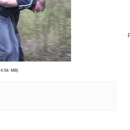
 przez odtwarzacz.
r 4.56 MB)