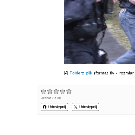
Film w formacie nieobsługiwanym
Pobierz plik
(format flv - rozmia
Ocena: 0/5 (0)
Udostępnij
Udostępnij