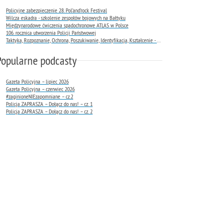
Policyjne zabezpieczenie 28. Pol’and’rock Festival
Wilcza eskadra - szkolenie zespołów bojowych na Bałtyku
Międzynarodowe ćwiczenia spadochronowe ATLAS w Polsce
106. rocznica utworzenia Policji Państwowej
Taktyka, Rozpoznanie, Ochrona, Poszukiwanie, Identyfikacja, Kształcenie - TROPIK-9
Popularne podcasty
Gazeta Policyjna – lipiec 2026
Gazeta Policyjna – czerwiec 2026
#zaginioneNIEzapomniane – cz.2
Policja ZAPRASZA – Dołącz do nas! – cz. 1
Policja ZAPRASZA – Dołącz do nas! – cz. 2