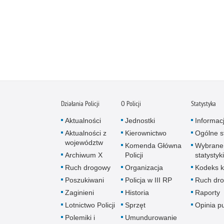
Działania Policji
O Policji
Statystyka
Aktualności
Jednostki
Informac
Aktualności z
Kierownictwo
Ogólne st
województw
Komenda Główna
Wybrane
Archiwum X
Policji
statystyki
Ruch drogowy
Organizacja
Kodeks k
Poszukiwani
Policja w III RP
Ruch dr
Zaginieni
Historia
Raporty
Lotnictwo Policji
Sprzęt
Opinia p
Polemiki i
Umundurowanie