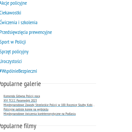
Akcje policyjne
Ciekawostki
Ćwiczenia i szkolenia
Przedsięwzięcia prewencyjne
Sport w Policji
Sprzęt policyjny
Uroczystości
#WspólnieBezpieczni
Popularne galerie
Komenda Główna Policji nocą
XVI TCCC Paramedyk 2023
Międzynarodowe Zawody Strzeleckie Policji w 100. Rocznicę Służby Kobiet w Policji
Policyjne patrole konne na wybrzeżu
Międzynarodowe ćwiczenia kontrterrorystyczne na Podlasiu
Popularne filmy