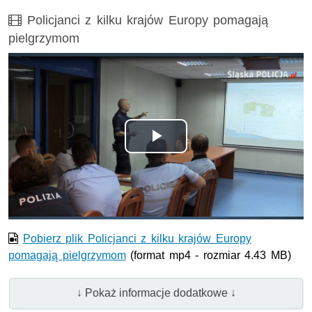
Film
Policjanci z kilku krajów Europy pomagają
pielgrzymom
Odtwórz
wideo
Pobierz plik Policjanci z kilku krajów Europy
pomagają pielgrzymom
(format mp4 - rozmiar 4.43 MB)
↓ Pokaż informacje dodatkowe ↓