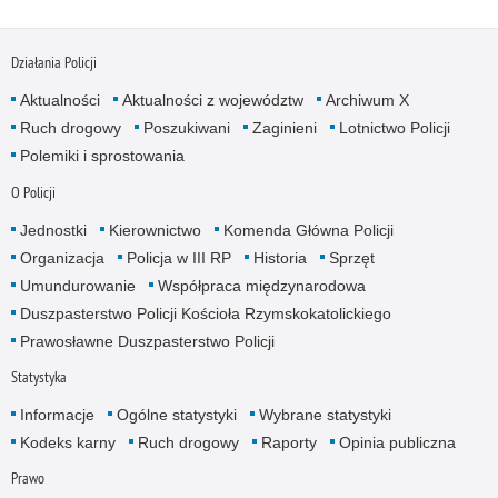
Działania Policji
Aktualności
Aktualności z województw
Archiwum X
Ruch drogowy
Poszukiwani
Zaginieni
Lotnictwo Policji
Polemiki i sprostowania
O Policji
Jednostki
Kierownictwo
Komenda Główna Policji
Organizacja
Policja w III RP
Historia
Sprzęt
Umundurowanie
Współpraca międzynarodowa
Duszpasterstwo Policji Kościoła Rzymskokatolickiego
Prawosławne Duszpasterstwo Policji
Statystyka
Informacje
Ogólne statystyki
Wybrane statystyki
Kodeks karny
Ruch drogowy
Raporty
Opinia publiczna
Prawo