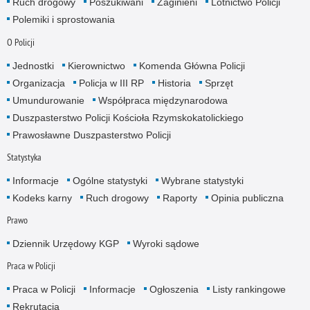
Ruch drogowy
Poszukiwani
Zaginieni
Lotnictwo Policji
Polemiki i sprostowania
O Policji
Jednostki
Kierownictwo
Komenda Główna Policji
Organizacja
Policja w III RP
Historia
Sprzęt
Umundurowanie
Współpraca międzynarodowa
Duszpasterstwo Policji Kościoła Rzymskokatolickiego
Prawosławne Duszpasterstwo Policji
Statystyka
Informacje
Ogólne statystyki
Wybrane statystyki
Kodeks karny
Ruch drogowy
Raporty
Opinia publiczna
Prawo
Dziennik Urzędowy KGP
Wyroki sądowe
Praca w Policji
Praca w Policji
Informacje
Ogłoszenia
Listy rankingowe
Rekrutacja