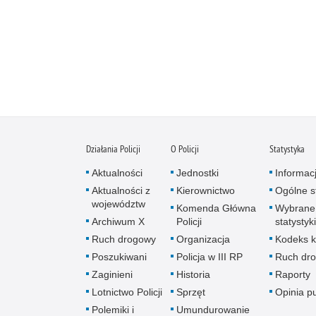
Działania Policji
O Policji
Statystyka
Aktualności
Jednostki
Informac
Aktualności z
Kierownictwo
Ogólne st
województw
Komenda Główna
Wybrane
Archiwum X
Policji
statystyki
Ruch drogowy
Organizacja
Kodeks k
Poszukiwani
Policja w III RP
Ruch dr
Zaginieni
Historia
Raporty
Lotnictwo Policji
Sprzęt
Opinia p
Polemiki i
Umundurowanie