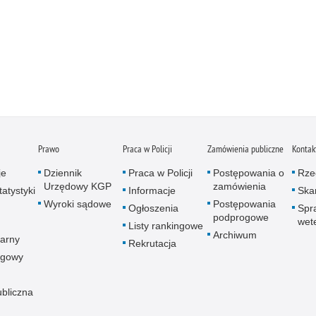
Prawo
Praca w Policji
Zamówienia publiczne
Kontak
je
Dziennik
Praca w Policji
Postępowania o
Rze
Urzędowy KGP
zamówienia
atystyki
Informacje
Skar
Wyroki sądowe
Postępowania
Ogłoszenia
Spr
podprogowe
wet
Listy rankingowe
Archiwum
arny
Rekrutacja
ogowy
ubliczna