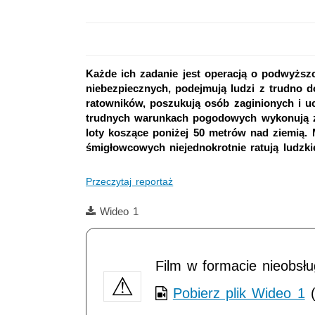
Każde ich zadanie jest operacją o podwyższ
niebezpiecznych, podejmują ludzi z trudno d
ratowników, poszukują osób zaginionych i uc
trudnych warunkach pogodowych wykonują za
loty koszące poniżej 50 metrów nad ziemią. 
śmigłowcowych niejednokrotnie ratują ludzkie
Przeczytaj reportaż
Film
Wideo 1
Film w formacie nieobsł
Pobierz plik Wideo 1
(