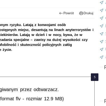
Powrót
Drukuj
onym ryzyku. Latają z konwojami osób
ostępnych miejsc, desantują na linach anyterrorystów i
iekinierów. Latają w dzień i w nocy, bywa, że w
dania specjalne – zawisy na dużej wysokości czy
Mobilność i skuteczność policyjnych załóg
 życie.
ugiwanym przez odtwarzacz.
format flv - rozmiar 12.9 MB)