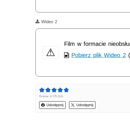
Film
Wideo 2
Film w formacie nieobsł
Pobierz plik Wideo 2
(
Ocena: 4.7/5 (14)
Udostępnij
Udostępnij