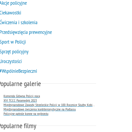
Akcje policyjne
Ciekawostki
Ćwiczenia i szkolenia
Przedsięwzięcia prewencyjne
Sport w Policji
Sprzęt policyjny
Uroczystości
#WspólnieBezpieczni
Popularne galerie
Komenda Główna Policji nocą
XVI TCCC Paramedyk 2023
Międzynarodowe Zawody Strzeleckie Policji w 100. Rocznicę Służby Kobiet w Policji
Międzynarodowe ćwiczenia kontrterrorystyczne na Podlasiu
Policyjne patrole konne na wybrzeżu
Popularne filmy