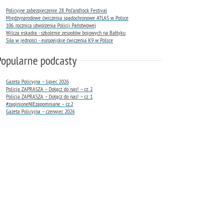
Policyjne zabezpieczenie 28. Pol’and’rock Festival
Międzynarodowe ćwiczenia spadochronowe ATLAS w Polsce
106. rocznica utworzenia Policji Państwowej
Wilcza eskadra - szkolenie zespołów bojowych na Bałtyku
Siła w jedności - europejskie ćwiczenia K9 w Polsce
Popularne podcasty
Gazeta Policyjna – lipiec 2026
Policja ZAPRASZA – Dołącz do nas! – cz. 2
Policja ZAPRASZA – Dołącz do nas! – cz. 1
#zaginioneNIEzapomniane – cz.2
Gazeta Policyjna – czerwiec 2026