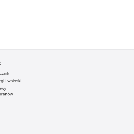
t
cznik
gi i wnioski
awy
eranów