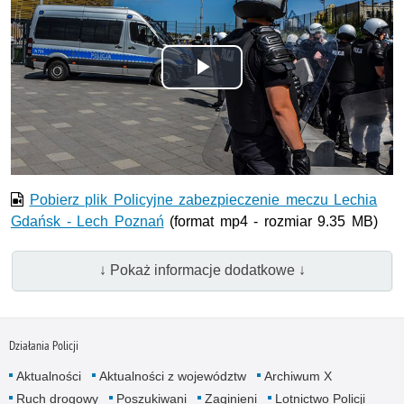
Odtwórz
wideo
Pobierz plik Policyjne zabezpieczenie meczu Lechia
Gdańsk - Lech Poznań
(format mp4 - rozmiar 9.35 MB)
↓ Pokaż informacje dodatkowe ↓
Działania Policji
Aktualności
Aktualności z województw
Archiwum X
Ruch drogowy
Poszukiwani
Zaginieni
Lotnictwo Policji