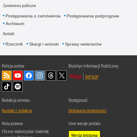
Zamówienia publiczne
Postępowania o zamówienia
Postępowania podprogowe
Archiwum
Kontakt
Rzecznik
Skargi i wnioski
Sprawy weteranów
Policja
online
Biuletyn Informacji Publicznej
BIP KGP
Redakcja serwisu
Dostępność
Kontakt z redakcją
Deklaracja dostępności
Nota prawna
Inne wersje portalu
Chcesz wykorzystać materiał
Wersja tekstowa