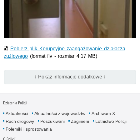
Film w formacie nieobsługiwanym przez odtwarzacz.
Pobierz plik Korupcyjne zaangażowanie działacza
żużlowego
(format flv - rozmiar 4.17 MB)
↓ Pokaż informacje dodatkowe ↓
Działania Policji
Aktualności
Aktualności z województw
Archiwum X
Ruch drogowy
Poszukiwani
Zaginieni
Lotnictwo Policji
Polemiki i sprostowania
O Policji