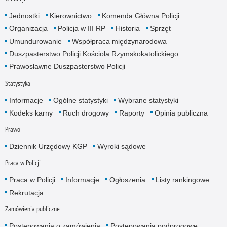
Jednostki
Kierownictwo
Komenda Główna Policji
Organizacja
Policja w III RP
Historia
Sprzęt
Umundurowanie
Współpraca międzynarodowa
Duszpasterstwo Policji Kościoła Rzymskokatolickiego
Prawosławne Duszpasterstwo Policji
Statystyka
Informacje
Ogólne statystyki
Wybrane statystyki
Kodeks karny
Ruch drogowy
Raporty
Opinia publiczna
Prawo
Dziennik Urzędowy KGP
Wyroki sądowe
Praca w Policji
Praca w Policji
Informacje
Ogłoszenia
Listy rankingowe
Rekrutacja
Zamówienia publiczne
Postępowania o zamówienia
Postępowania podprogowe