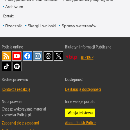
Archiwum
Kontakt
Rzecznik
Skargi i wnioski
Sprawy weteranów
Policja
online
Biuletyn Informacji Publicznej
BIP KGP
Redakcja serwisu
Dostępność
Kontakt z redakcją
Deklaracja dostępności
Nota prawna
Inne wersje portalu
Chcesz wykorzystać materiał
Wersja tekstowa
z serwisu Policja.pl.
About Polish Police
Zapoznaj się z zasadami