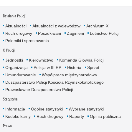
Działania Policji
Aktualności
Aktualności z województw
Archiwum X
Ruch drogowy
Poszukiwani
Zaginieni
Lotnictwo Policji
Polemiki i sprostowania
O Policji
Jednostki
Kierownictwo
Komenda Główna Policji
Organizacja
Policja w III RP
Historia
Sprzęt
Umundurowanie
Współpraca międzynarodowa
Duszpasterstwo Policji Kościoła Rzymskokatolickiego
Prawosławne Duszpasterstwo Policji
Statystyka
Informacje
Ogólne statystyki
Wybrane statystyki
Kodeks karny
Ruch drogowy
Raporty
Opinia publiczna
Prawo