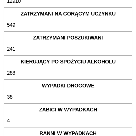
12910
549
241
288
38
4