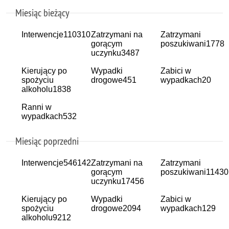
Miesiąc bieżący
Interwencje
110310
Zatrzymani na
Zatrzymani
gorącym
poszukiwani
1778
uczynku
3487
Kierujący po
Wypadki
Zabici w
spożyciu
drogowe
451
wypadkach
20
alkoholu
1838
Ranni w
wypadkach
532
Miesiąc poprzedni
Interwencje
546142
Zatrzymani na
Zatrzymani
gorącym
poszukiwani
11430
uczynku
17456
Kierujący po
Wypadki
Zabici w
spożyciu
drogowe
2094
wypadkach
129
alkoholu
9212