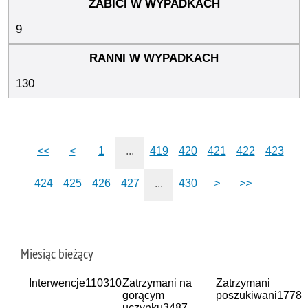
9
130
<<
<
1
...
419
420
421
422
423
424
425
426
427
...
430
>
>>
Miesiąc bieżący
Interwencje
110310
Zatrzymani na
Zatrzymani
gorącym
poszukiwani
1778
uczynku
3487