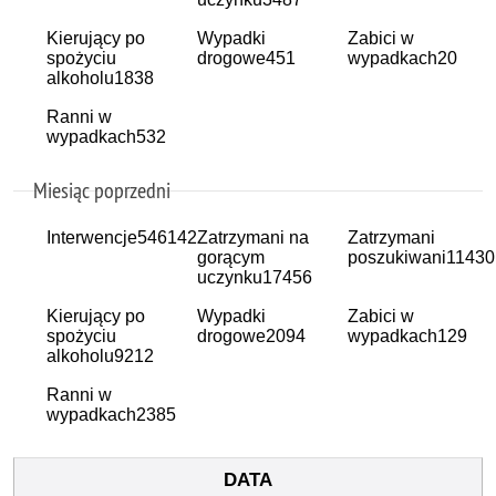
Kierujący po
Wypadki
Zabici w
spożyciu
drogowe
451
wypadkach
20
alkoholu
1838
Ranni w
wypadkach
532
Miesiąc poprzedni
Interwencje
546142
Zatrzymani na
Zatrzymani
gorącym
poszukiwani
11430
uczynku
17456
Kierujący po
Wypadki
Zabici w
spożyciu
drogowe
2094
wypadkach
129
alkoholu
9212
Ranni w
wypadkach
2385