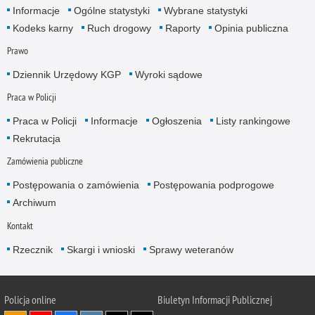
Informacje
Ogólne statystyki
Wybrane statystyki
Kodeks karny
Ruch drogowy
Raporty
Opinia publiczna
Prawo
Dziennik Urzędowy KGP
Wyroki sądowe
Praca w Policji
Praca w Policji
Informacje
Ogłoszenia
Listy rankingowe
Rekrutacja
Zamówienia publiczne
Postępowania o zamówienia
Postępowania podprogowe
Archiwum
Kontakt
Rzecznik
Skargi i wnioski
Sprawy weteranów
Policja
online
Biuletyn Informacji Publicznej