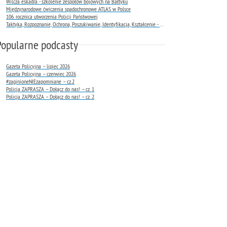
Wilcza eskadra - szkolenie zespołów bojowych na Bałtyku
Międzynarodowe ćwiczenia spadochronowe ATLAS w Polsce
106. rocznica utworzenia Policji Państwowej
Taktyka, Rozpoznanie, Ochrona, Poszukiwanie, Identyfikacja, Kształcenie - TROPIK-9
Popularne podcasty
Gazeta Policyjna – lipiec 2026
Gazeta Policyjna – czerwiec 2026
#zaginioneNIEzapomniane – cz.2
Policja ZAPRASZA – Dołącz do nas! – cz. 1
Policja ZAPRASZA – Dołącz do nas! – cz. 2