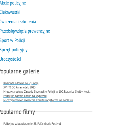
Akcje policyjne
Ciekawostki
Ćwiczenia i szkolenia
Przedsięwzięcia prewencyjne
Sport w Policji
Sprzęt policyjny
Uroczystości
Popularne galerie
Komenda Główna Policji nocą
XVI TCCC Paramedyk 2023
Międzynarodowe Zawody Strzeleckie Policji w 100. Rocznicę Służby Kobiet w Policji
Policyjne patrole konne na wybrzeżu
Międzynarodowe ćwiczenia kontrterrorystyczne na Podlasiu
Popularne filmy
Policyjne zabezpieczenie 28. Pol’and’rock Festival