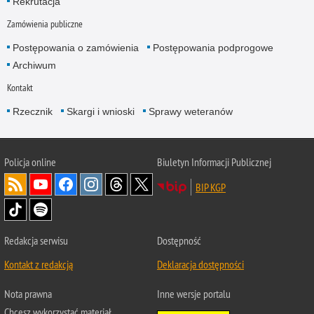
Rekrutacja
Zamówienia publiczne
Postępowania o zamówienia
Postępowania podprogowe
Archiwum
Kontakt
Rzecznik
Skargi i wnioski
Sprawy weteranów
Policja
online
Biuletyn Informacji Publicznej
BIP KGP
Redakcja serwisu
Dostępność
Kontakt z redakcją
Deklaracja dostępności
Nota prawna
Inne wersje portalu
Chcesz wykorzystać materiał