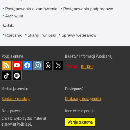
Postępowania o zamówienia
Postępowania podprogowe
Archiwum
Kontakt
Rzecznik
Skargi i wnioski
Sprawy weteranów
Policja
online
Biuletyn Informacji Publicznej
BIP KGP
Redakcja serwisu
Dostępność
Kontakt z redakcją
Deklaracja dostępności
Nota prawna
Inne wersje portalu
Chcesz wykorzystać materiał
Wersja tekstowa
z serwisu Policja.pl.