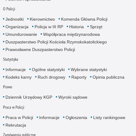
O Policji
Jednostki
Kierownictwo
Komenda Główna Policji
Organizacja
Policja w III RP
Historia
Sprzęt
Umundurowanie
Współpraca międzynarodowa
Duszpasterstwo Policji Kościoła Rzymskokatolickiego
Prawosławne Duszpasterstwo Policji
Statystyka
Informacje
Ogólne statystyki
Wybrane statystyki
Kodeks karny
Ruch drogowy
Raporty
Opinia publiczna
Prawo
Dziennik Urzędowy KGP
Wyroki sądowe
Praca w Policji
Praca w Policji
Informacje
Ogłoszenia
Listy rankingowe
Rekrutacja
Zamówienia publiczne